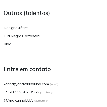
Outros (talentos)
Design Gráfico
Lua Negra Cartonera
Blog
Entre em contato
karina@anakarinaluna.com
(email)
+55.82.99662.9565
(whatsapp)
@AnaKarinaLUA
(instagram)