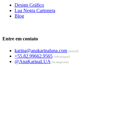
Design Gráfico
Lua Negra Cartonera
Blog
Entre em contato
karina@anakarinaluna.com
(email)
+55.82.99662.9565
(whatsapp)
@AnaKarinaLUA
(instagram)