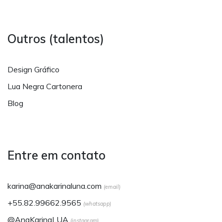
Outros (talentos)
Design Gráfico
Lua Negra Cartonera
Blog
Entre em contato
karina@anakarinaluna.com
(email)
+55.82.99662.9565
(whatsapp)
@AnaKarinaLUA
(instagram)